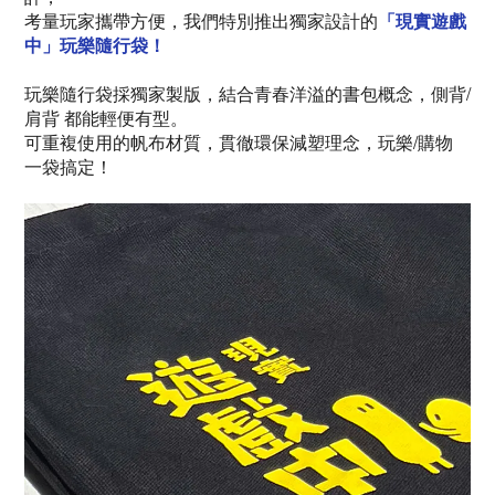
考量玩家攜帶方便，我們特別推出獨家設計的
「現實遊戲
中」玩樂隨行袋！
玩樂隨行袋採獨家製版，結合青春洋溢的書包概念，側背/
肩背 都能輕便有型。
可重複使用的帆布材質，貫徹環保減塑理念，玩樂/購物
一袋搞定！