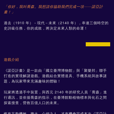
「你好，我叫喬森。我想請你協助我們完成一項⋯⋯諾亞計
畫！」
過去（1910 年）－現代－未來（2140 年），串連三個時空的
史詩級任務，你的成敗，將決定未來人類的命運！
prev
next
遊戲介紹
《諾亞計畫》是一款由「國立臺灣博物館」與「聚樂邦」聯手
打造的實境解謎遊戲。遊戲結合實體道具、手機系統與故事謎
題，為玩家帶來充滿趣味的體驗！
玩家將透過手中裝置，與西元 2140 年的研究人員「喬森」進
行通訊，並依循喬森的指示，在臺博館動植物標本與化石之間
探索搜查，營救百億人口的未來。
惟有足夠機敏、膽大、心細之人，才有機會完成本次《諾亞計