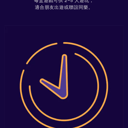
每盒遊戲可供 2~5 人遊玩，
適合朋友出遊或聯誼同樂。